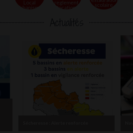
Local
reglement
scolaire
Urbanisme
location
Actualités
Sécheresse : Alerte renforcée
Nav