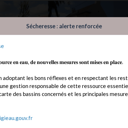
Sécheresse : alerte renforcée
se
home
Ma Comm
𝐨𝐮𝐫𝐜𝐞 𝐞𝐧 𝐞𝐚𝐮, 𝐝𝐞 𝐧𝐨𝐮𝐯𝐞𝐥𝐥𝐞𝐬 𝐦𝐞𝐬𝐮𝐫𝐞𝐬 𝐬𝐨𝐧𝐭 𝐦𝐢𝐬𝐞𝐬 𝐞𝐧 𝐩𝐥𝐚𝐜𝐞.
adoptant les bons réflexes et en respectant les restr
 une gestion responsable de cette ressource essentie
carte des bassins concernés et les principales mesur
igieau.gouv.fr