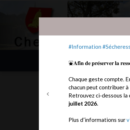
Modal d'informations
#Information #Sécheres
⛲️𝐀𝐟𝐢𝐧 𝐝𝐞 𝐩𝐫𝐞́𝐬𝐞𝐫𝐯𝐞𝐫 𝐥𝐚 𝐫𝐞𝐬
Chaque geste compte. En 
chacun peut contribuer à
chevron_left
Retrouvez ci-dessous la 
Previous
juillet 2026.
Plus d’informations sur
v