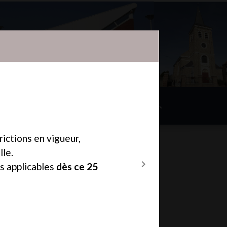
search
une
Ma Mairie
Mon Quotidien
ictions en vigueur,
lle.
chevron_right
es applicables
dès ce 25
Next