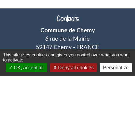
Contacts
Commune de Chemy
6 rue de la Mairie
59147 Chemy - FRANCE
+33 3 20 90 31 40
This site uses cookies and gives you control over what you want
to activate
OK, accept all
Deny all cookies
Personalize
Mentions légales
-
Politique de confidentialité
-
Accessibilité
-
Plan du site
-
Gestion des cookies
Site créé en partenariat avec Réseau des Communes