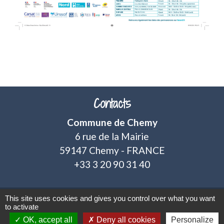
Contacts
Commune de Chemy
6 rue de la Mairie
59147 Chemy - FRANCE
+33 3 20 90 31 40
This site uses cookies and gives you control over what you want
to activate
Mentions légales
-
Politique de confidentialité
-
OK, accept all
Deny all cookies
Personalize