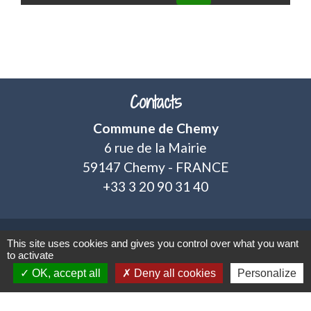
Contacts
Commune de Chemy
6 rue de la Mairie
59147 Chemy - FRANCE
+33 3 20 90 31 40
This site uses cookies and gives you control over what you want
Mentions légales
-
Politique de confidentialité
-
to activate
OK, accept all
Deny all cookies
Personalize
Accessibilité
-
Plan du site
-
Gestion des cookies