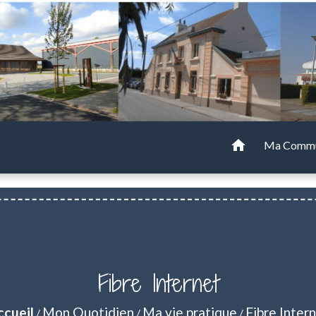
home
Ma Comm
Fibre Internet
ccueil
Mon Quotidien
Ma vie pratique
Fibre Inter
/
/
/