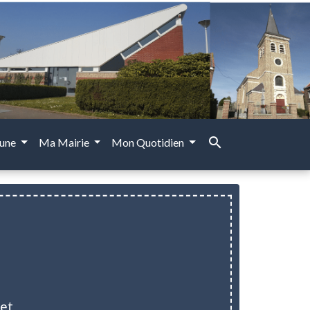
search
une
Ma Mairie
Mon Quotidien
net