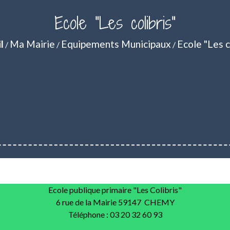
Ecole "Les colibris"
l
Ma Mairie
Equipements Municipaux
Ecole "Les c
/
/
/
Ecole publique primaire "Les Colibris"
6 rue de la Mairie 59147 CHEMY
Téléphone : 03 20 32 60 93