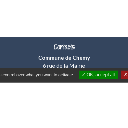
Contacts
Commune de Chemy
6 rue de la Mairie
59147 Chemy - FRANCE
 control over what you want to activate
OK, accept all
+33 3 20 90 31 40
tique de confidentialité
-
Accessibilité
-
Plan du sit