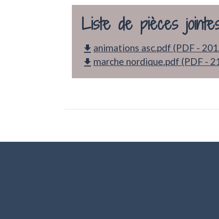
Liste de pièces jointe
animations asc.pdf (PDF - 201
file_download
marche nordique.pdf (PDF - 2
file_download