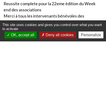
Reussite complete pour la 22eme édition du Week
end des associations
Merci à tous les intervenants bénévoles des
associations, et les élus
This site uses cookies and gives you control over what you want
to activate
OK, accept all
Deny all cookies
Personalize
Contacts
Commune de Chemy
6 rue de la Mairie
59147 Chemy - FRANCE
+33 3 20 90 31 40
Mentions légales
-
Politique de confidentialité
-