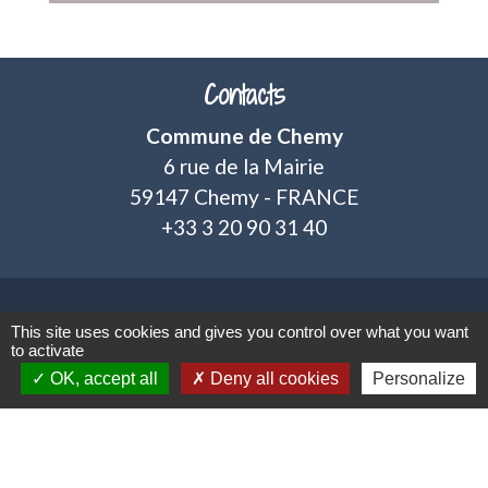
Contacts
Commune de Chemy
6 rue de la Mairie
59147 Chemy - FRANCE
+33 3 20 90 31 40
Mentions légales
-
Politique de confidentialité
-
This site uses cookies and gives you control over what you want
to activate
Accessibilité
-
Plan du site
-
OK, accept all
Deny all cookies
Personalize
Gestion des cookies