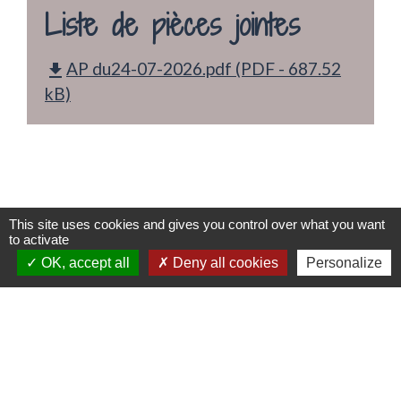
Liste de pièces jointes
AP du24-07-2026.pdf (PDF - 687.52
file_download
kB)
This site uses cookies and gives you control over what you want
to activate
Contacts
OK, accept all
Deny all cookies
Personalize
Commune de Chemy
6 rue de la Mairie
59147 Chemy - FRANCE
+33 3 20 90 31 40