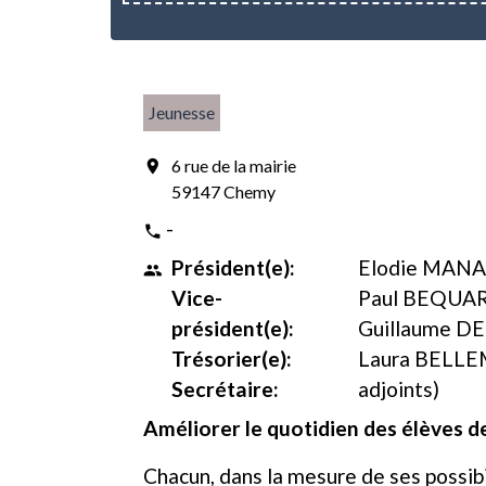
Jeunesse
6 rue de la mairie
location_on
59147 Chemy
-
phone
Président(e):
Elodie MAN
people
Vice-
Paul BEQUAR
président(e):
Guillaume DE
Trésorier(e):
Laura BELLE
Secrétaire:
adjoints)
Améliorer le quotidien des élèves d
Chacun, dans la mesure de ses possibi