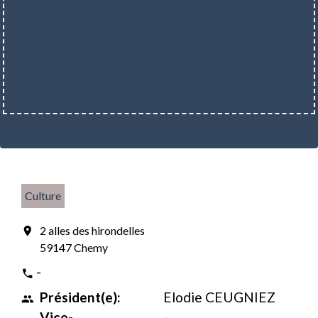
Culture
2 alles des hirondelles
location_on
59147 Chemy
-
phone
Président(e):
Elodie CEUGNIEZ
people
Vice-
-